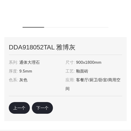
DDA918052TAL 雅博灰
系列:
通体大理石
尺寸:
900x1800mm
厚度:
9.5mm
工艺:
釉面砖
色系:
灰色
应用:
客餐厅/厨卫/卧室/商用空
间
上一个
下一个