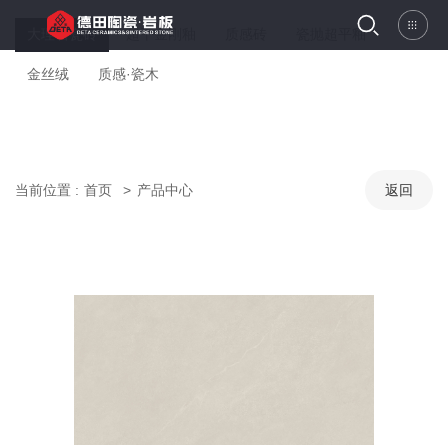
大理石瓷砖
超平金刚釉
质感砖
瓷抛超平釉
金丝绒
质感·瓷木
当前位置 :
首页
产品中心
返回